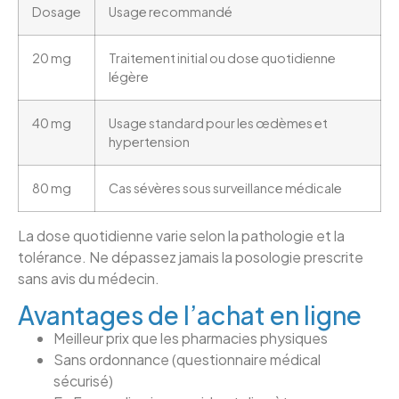
Dosage
Usage recommandé
20 mg
Traitement initial ou dose quotidienne
légère
40 mg
Usage standard pour les œdèmes et
hypertension
80 mg
Cas sévères sous surveillance médicale
La dose quotidienne varie selon la pathologie et la
tolérance. Ne dépassez jamais la posologie prescrite
sans avis du médecin.
Avantages de l’achat en ligne
Meilleur prix que les pharmacies physiques
Sans ordonnance (questionnaire médical
sécurisé)