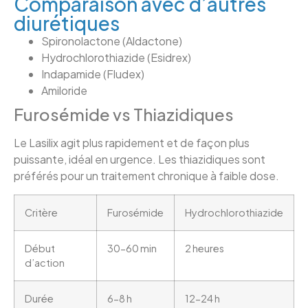
Comparaison avec d’autres
diurétiques
Spironolactone (Aldactone)
Hydrochlorothiazide (Esidrex)
Indapamide (Fludex)
Amiloride
Furosémide vs Thiazidiques
Le Lasilix agit plus rapidement et de façon plus
puissante, idéal en urgence. Les thiazidiques sont
préférés pour un traitement chronique à faible dose.
Critère
Furosémide
Hydrochlorothiazide
Début
30-60 min
2 heures
d’action
Durée
6-8 h
12-24 h