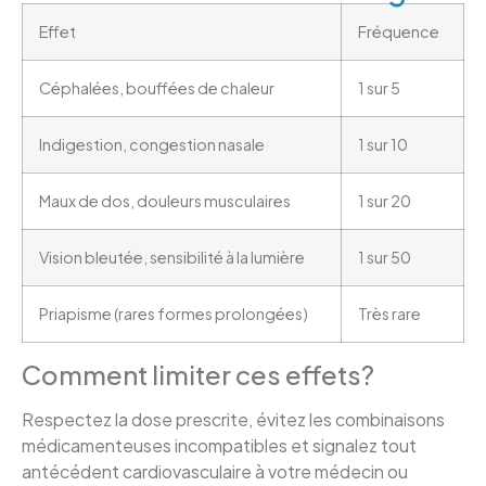
Effet
Fréquence
Céphalées, bouffées de chaleur
1 sur 5
Indigestion, congestion nasale
1 sur 10
Maux de dos, douleurs musculaires
1 sur 20
Vision bleutée, sensibilité à la lumière
1 sur 50
Priapisme (rares formes prolongées)
Très rare
Comment limiter ces effets?
Respectez la dose prescrite, évitez les combinaisons
médicamenteuses incompatibles et signalez tout
antécédent cardiovasculaire à votre médecin ou