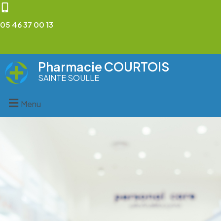
05 46 37 00 13
Pharmacie COURTOIS
SAINTE SOULLE
Menu