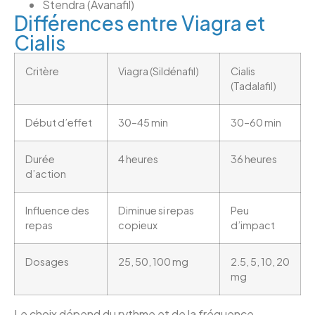
Stendra (Avanafil)
Différences entre Viagra et
Cialis
Critère
Viagra (Sildénafil)
Cialis
(Tadalafil)
Début d’effet
30–45 min
30–60 min
Durée
4 heures
36 heures
d’action
Influence des
Diminue si repas
Peu
repas
copieux
d’impact
Dosages
25, 50, 100 mg
2.5, 5, 10, 20
mg
Le choix dépend du rythme et de la fréquence