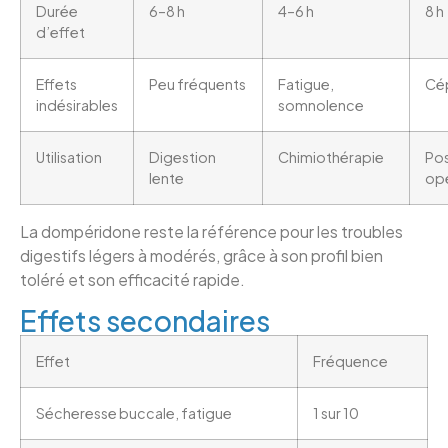
Durée
6–8 h
4–6 h
8 h
d’effet
Effets
Peu fréquents
Fatigue,
Cé
indésirables
somnolence
Utilisation
Digestion
Chimiothérapie
Po
lente
opé
La dompéridone reste la référence pour les troubles
digestifs légers à modérés, grâce à son profil bien
toléré et son efficacité rapide.
Effets secondaires
Effet
Fréquence
Sécheresse buccale, fatigue
1 sur 10