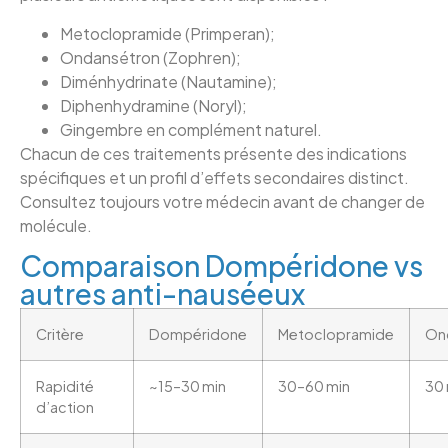
Metoclopramide (Primperan);
Ondansétron (Zophren);
Diménhydrinate (Nautamine);
Diphenhydramine (Noryl);
Gingembre en complément naturel.
Chacun de ces traitements présente des indications
spécifiques et un profil d’effets secondaires distinct.
Consultez toujours votre médecin avant de changer de
molécule.
Comparaison Dompéridone vs
autres anti-nauséeux
Critère
Dompéridone
Metoclopramide
On
Rapidité
~15–30 min
30–60 min
30 
d’action