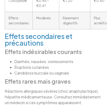
Coût/pilule
€0.45 –
€1.20
€0.80
€0.61
Effets
Modérés
Rarement
Plus
secondaires
digestifs
acnéif
Effets secondaires et
précautions
Effets indésirables courants
Diarrhée, nausées, vomissements
Éruptions cutanées
Candidose buccale ou vaginale
Effets rares mais graves
Réactions allergiques sévères (choc anaphylactique),
hépatite médicamenteuse. Consultez immédiatement
un médecin si ces symptômes apparaissent.