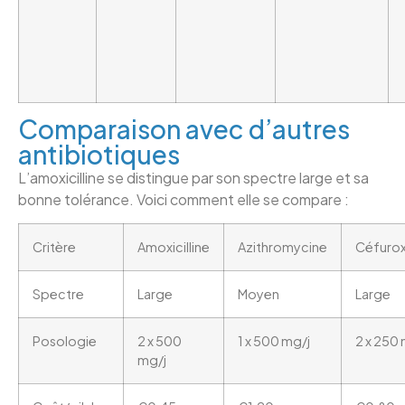
Comparaison avec d’autres
antibiotiques
L’amoxicilline se distingue par son spectre large et sa
bonne tolérance. Voici comment elle se compare :
Critère
Amoxicilline
Azithromycine
Céfuro
Spectre
Large
Moyen
Large
Posologie
2 x 500
1 x 500 mg/j
2 x 250 
mg/j